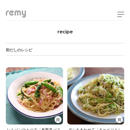
remy
recipe
和だしのレシピ
レミパンひとつで「春野菜パス
ダシをきかせて「キャベツとし