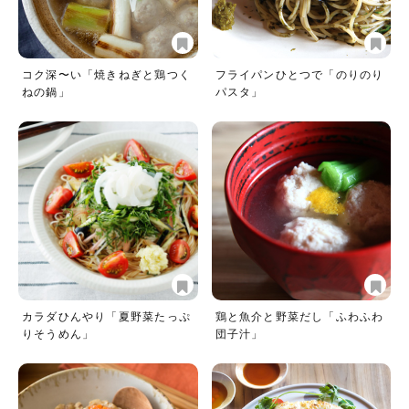
コク深〜い「焼きねぎと鶏つく
フライパンひとつで「のりのり
ねの鍋」
パスタ」
カラダひんやり「夏野菜たっぷ
鶏と魚介と野菜だし「ふわふわ
りそうめん」
団子汁」