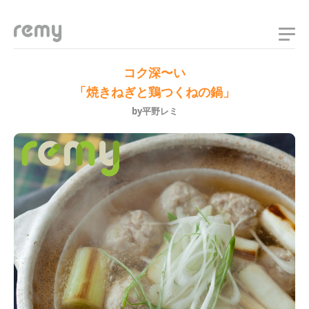
remy
コク深〜い
「焼きねぎと鶏つくねの鍋」
by平野レミ