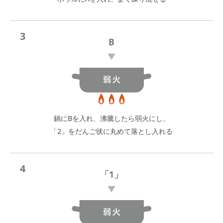
3
B
鍋にBを入れ、沸騰したら弱火にし、
「2」をだんご状に丸めて落とし入れる
4
「1」