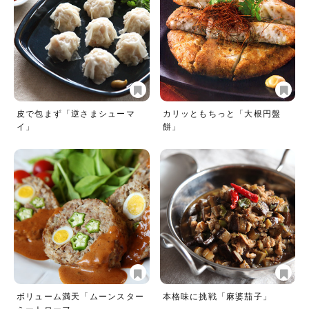
皮で包まず「逆さまシューマ
カリッともちっと「大根円盤
イ」
餅」
ボリューム満天「ムーンスター
本格味に挑戦「麻婆茄子」