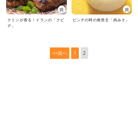
クミンが香る！イランの「クビ
ピンチの時の救世主「肉みそ」
デ」
<<前へ
1
2