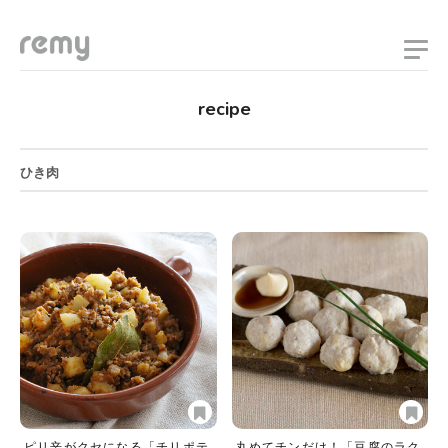
remy
recipe
ひき肉
ピリ辛がクセになる「チリポテ
丸めてチンだけ！「豆腐のラク