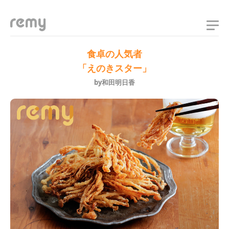
remy
食卓の人気者
「えのきスター」
by和田明日香