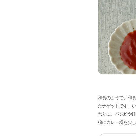
和食のようで、和食
たナゲットです。い
わりに、パン粉や砕
粉にカレー粉を少し