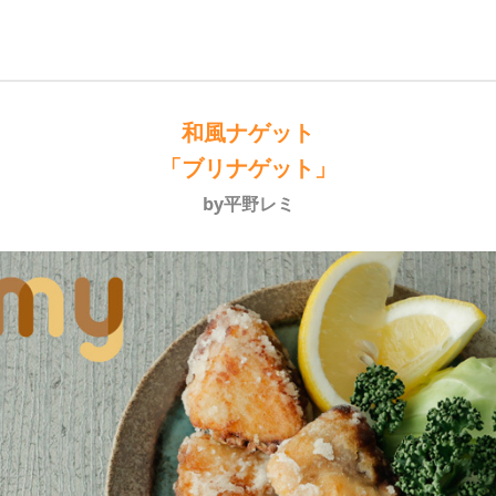
和風ナゲット
「ブリナゲット」
by平野レミ