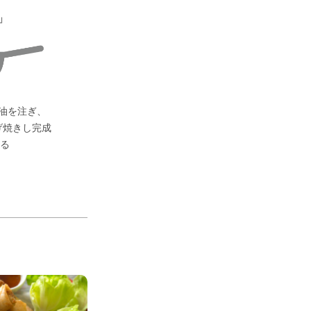
」
ど油を注ぎ、
げ焼きし完成
る