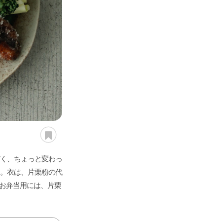
愛さ
れ続
ける
「定
番レ
シ
ピ」
レミ
さん
の傑
作
「食
べれ
く、ちょっと変わっ
ばレ
。衣は、片栗粉の代
シ
お弁当用には、片栗
ピ」
いま
食べ