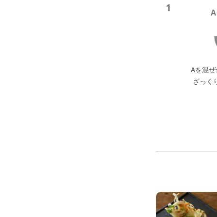
1
Aを混
ざっく