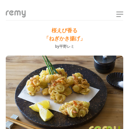
remy
桜えび香る
「ねぎかき揚げ」
by平野レミ