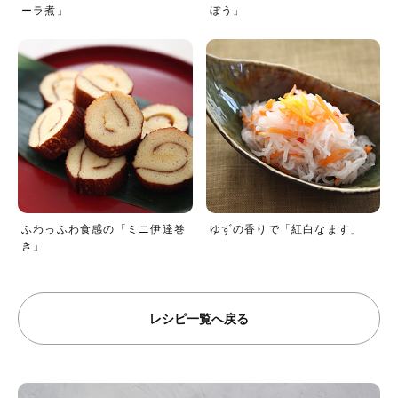
ーラ煮」
ぼう」
ふわっふわ食感の「ミニ伊達巻
ゆずの香りで「紅白なます」
き」
レシピ一覧へ戻る