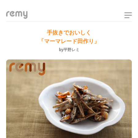
remy
手抜きでおいしく
「マーマレード田作り」
by平野レミ