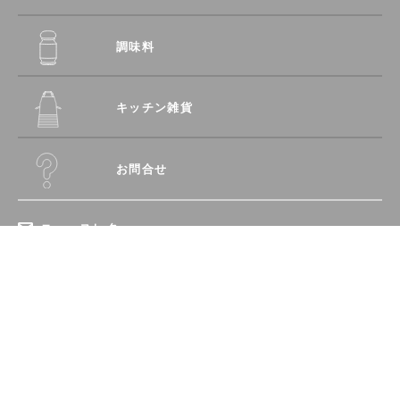
調味料
キッチン雑貨
お問合せ
ニュースレター
登録
recipe
愛され続ける「定番レシピ」
特定商取引に関する法律に基づく表記
レミさんの傑作「食べればレシピ」
プライバシーポリシー