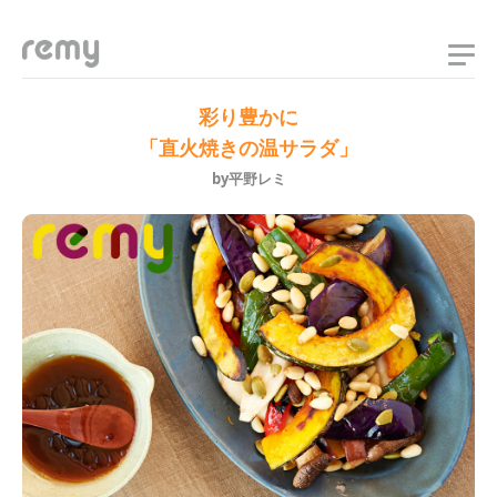
remy
彩り豊かに
「直火焼きの温サラダ」
by平野レミ