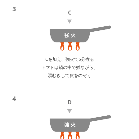
3
C
Cを加え、強火で5分煮る
トマトは鍋の中で煮ながら、
湯むきして皮をのぞく
4
D