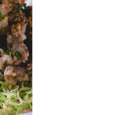
愛さ
れ続
ける
「定
番レ
シ
ピ」
レミ
さん
の傑
作
「食
べれ
ばレ
シ
ピ」
いま
食べ