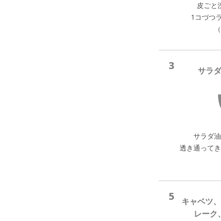
皮ごと
1コづつ
（
3
サラ
サラダ油
透き通ってき
5
キャベツ、
レーク