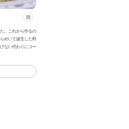
たい
「季
節の
レシ
た。これから作るの
ピ」
らめいて誕生した料
パー
げない代わりにコー
辛
野
タ
テ
ス
お
魚
スー
ごは
パス
く
揚
菜・
レ・
煮
ィ・
イ
肉
介
プ・
ん・
タ・
て
げ
サラ
ペー
物
おも
ー
類
類
鍋
パン
麺
旨
物
ダ
スト
てな
ツ
い
し