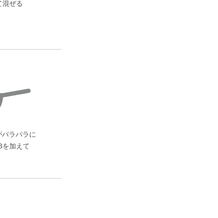
て混ぜる
がパラパラに
Bを加えて