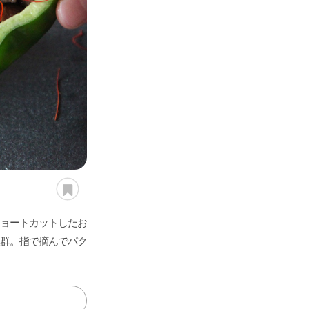
愛さ
れ続
ける
「定
番レ
シ
ピ」
レミ
さん
の傑
作
「食
べれ
ョートカットしたお
ばレ
群。指で摘んでパク
シ
ピ」
いま
食べ