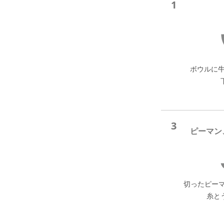
1
ボウルに
3
ピーマン
切ったピー
糸と