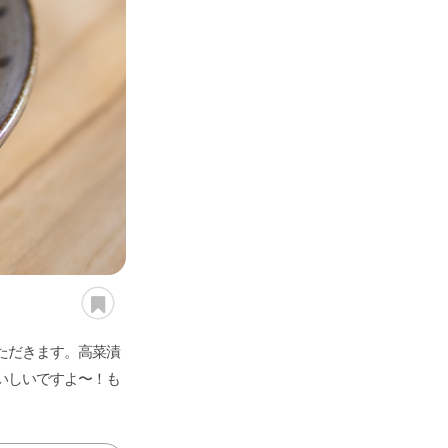
愛さ
れ続
ける
「定
番レ
シ
ピ」
レミ
さん
の傑
作
「食
べれ
ばレ
ただきます。高菜漬
シ
ピ」
いしいですよ〜！も
いま
食べ