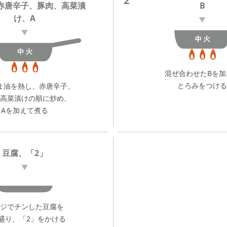
2
赤唐辛子、豚肉、高菜漬
B
け、A
混ぜ合わせたBを加
とろみをつける
ま油を熱し、赤唐辛子、
高菜漬けの順に炒め、
Aを加えて煮る
豆腐、「2」
ジでチンした豆腐を
盛り、「2」をかける