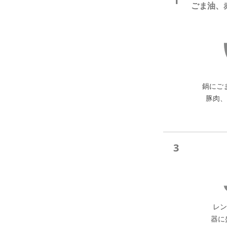
1
ごま油、
鍋にご
豚肉、
3
レン
器に