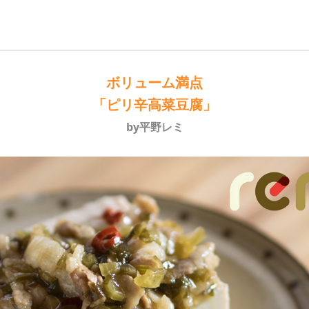
ボリューム満点
「ピリ辛高菜豆腐」
by平野レミ