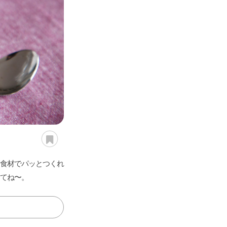
愛さ
れ続
ける
「定
番レ
シ
ピ」
レミ
さん
の傑
作
「食
べれ
食材でパッとつくれ
ばレ
てね〜。
シ
ピ」
いま
食べ