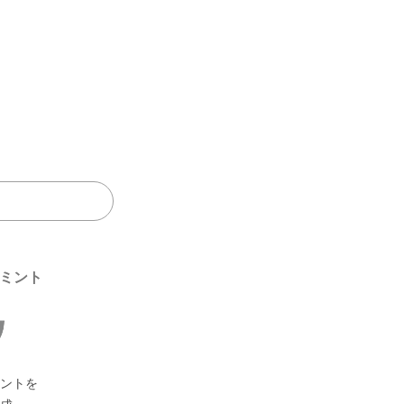
たい
「季
節の
レシ
ピ」
パー
辛
野
タ
テ
ス
お
魚
スー
ごは
パス
く
揚
菜・
レ・
煮
ィ・
イ
肉
介
プ・
ん・
タ・
て
げ
サラ
ペー
物
おも
ー
類
類
鍋
パン
麺
旨
物
ダ
スト
てな
ツ
い
し
ミント
ントを