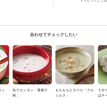
トッピングして完
合わせてチェックしたい
タン
缶でカンタン「香港汁
もちもちとろ〜り「クル
５分
」
粉」
ミルク」
ばチ