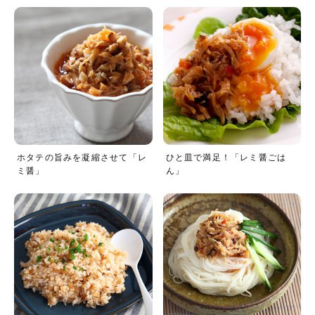
ホタテの旨みを凝縮させて「レ
ひと皿で満足！「レミ醤ごは
ミ醤」
ん」