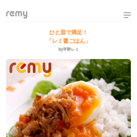
remy
ひと皿で満足！
「レミ醤ごはん」
by平野レミ