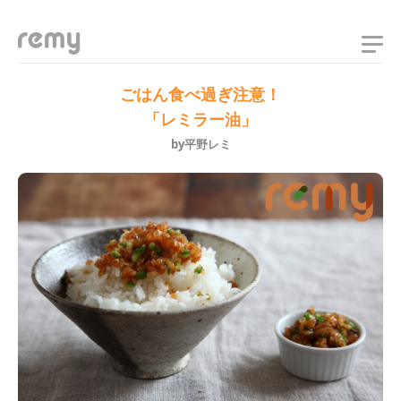
remy
ごはん食べ過ぎ注意！
「レミラー油」
by平野レミ