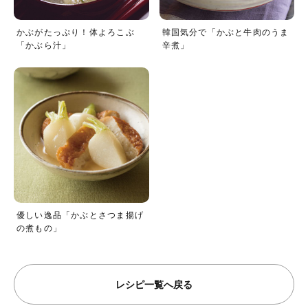
かぶがたっぷり！体よろこぶ
韓国気分で「かぶと牛肉のうま
「かぶら汁」
辛煮」
優しい逸品「かぶとさつま揚げ
の煮もの」
レシピ一覧へ戻る