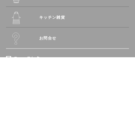
キッチン雑貨
お問合せ
ニュースレター
登録
recipe
愛され続ける「定番レシピ」
特定商取引に関する法律に基づく表記
レミさんの傑作「食べればレシピ」
プライバシーポリシー
いま食べたい「季節のレシピ」
© Remy Kitchen All rights reserved.