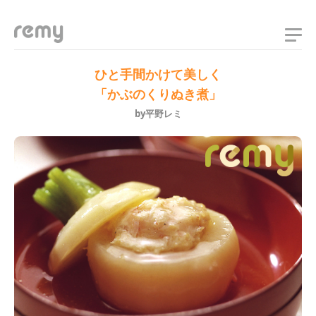
remy
ひと手間かけて美しく
「かぶのくりぬき煮」
by平野レミ