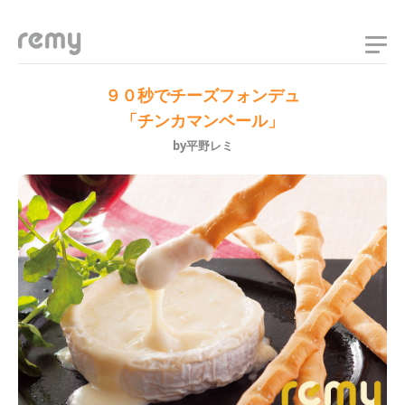
remy
９０秒でチーズフォンデュ
「チンカマンベール」
by平野レミ