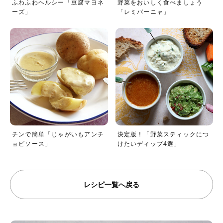
ふわふわヘルシー「豆腐マヨネ
野菜をおいしく食べましょう
ーズ」
「レミバーニャ」
チンで簡単「じゃがいもアンチ
決定版！「野菜スティックにつ
ョビソース」
けたいディップ4選」
レシピ一覧へ戻る