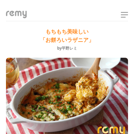
remy
もちもち美味しい
「お餅ろいラザニア」
by平野レミ